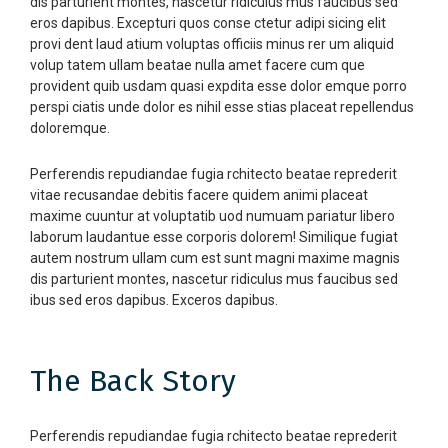
dis parturient montes, nascetur ridiculus mus faucibus sed
eros dapibus. Excepturi quos conse ctetur adipi sicing elit
provi dent laud atium voluptas officiis minus rer um aliquid
volup tatem ullam beatae nulla amet facere cum que
provident quib usdam quasi expdita esse dolor emque porro
perspi ciatis unde dolor es nihil esse stias placeat repellendus
doloremque.
Perferendis repudiandae fugia rchitecto beatae reprederit
vitae recusandae debitis facere quidem animi placeat
maxime cuuntur at voluptatib uod numuam pariatur libero
laborum laudantue esse corporis dolorem! Similique fugiat
autem nostrum ullam cum est sunt magni maxime magnis
dis parturient montes, nascetur ridiculus mus faucibus sed
ibus sed eros dapibus. Exceros dapibus.
The Back Story
Perferendis repudiandae fugia rchitecto beatae reprederit