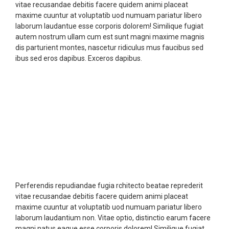
vitae recusandae debitis facere quidem animi placeat
maxime cuuntur at voluptatib uod numuam pariatur libero
laborum laudantue esse corporis dolorem! Similique fugiat
autem nostrum ullam cum est sunt magni maxime magnis
dis parturient montes, nascetur ridiculus mus faucibus sed
ibus sed eros dapibus. Exceros dapibus.
Perferendis repudiandae fugia rchitecto beatae reprederit
vitae recusandae debitis facere quidem animi placeat
maxime cuuntur at voluptatib uod numuam pariatur libero
laborum laudantium non. Vitae optio, distinctio earum facere
magni natus eaque esse corporis dolorem! Similique fugiat