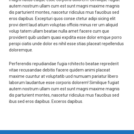
autem nostrum ullam cum est sunt magni maxime magnis
dis parturient montes, nascetur ridiculus mus faucibus sed
eros dapibus. Excepturi quos conse ctetur adipi sicing elit
provi dent laud atium voluptas officiis minus rer um aliquid
volup tatem ullam beatae nulla amet facere cum que
provident quib usdam quasi expdita esse dolor emque porro
perspi ciatis unde dolor es nihil esse stias placeat repellendus
doloremque.
Perferendis repudiandae fugia rchitecto beatae reprederit
vitae recusandae debitis facere quidem animi placeat
maxime cuuntur at voluptatib uod numuam pariatur libero
laborum laudantue esse corporis dolorem! Similique fugiat
autem nostrum ullam cum est sunt magni maxime magnis
dis parturient montes, nascetur ridiculus mus faucibus sed
ibus sed eros dapibus. Exceros dapibus.