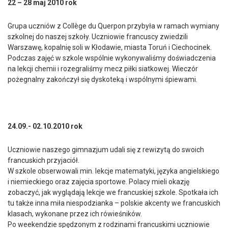
22 – 28 maj 2010 rok
Grupa uczniów z Collège du Querpon przybyła w ramach wymiany
szkolnej do naszej szkoły. Uczniowie francuscy zwiedzili
Warszawę, kopalnię soli w Kłodawie, miasta Toruń i Ciechocinek.
Podczas zajęć w szkole wspólnie wykonywaliśmy doświadczenia
na lekcji chemii i rozegraliśmy mecz piłki siatkowej. Wieczór
pożegnalny zakończył się dyskoteką i wspólnymi śpiewami.
24.09.- 02.10.2010 rok
Uczniowie naszego gimnazjum udali się z rewizytą do swoich
francuskich przyjaciół.
W szkole obserwowali min. lekcje matematyki, języka angielskiego
i niemieckiego oraz zajęcia sportowe. Polacy mieli okazję
zobaczyć, jak wyglądają lekcje we francuskiej szkole. Spotkała ich
tu także inna miła niespodzianka – polskie akcenty we francuskich
klasach, wykonane przez ich rówieśników.
Po weekendzie spędzonym z rodzinami francuskimi uczniowie