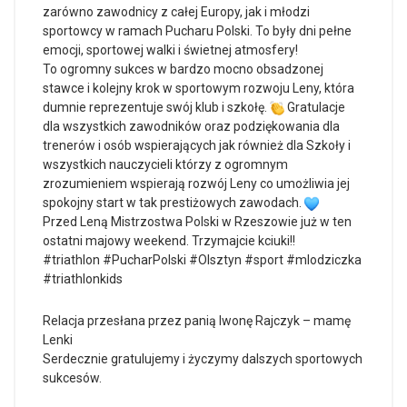
zarówno zawodnicy z całej Europy, jak i młodzi
sportowcy w ramach Pucharu Polski. To były dni pełne
emocji, sportowej walki i świetnej atmosfery!
To ogromny sukces w bardzo mocno obsadzonej
stawce i kolejny krok w sportowym rozwoju Leny, która
dumnie reprezentuje swój klub i szkołę.
Gratulacje
dla wszystkich zawodników oraz podziękowania dla
trenerów i osób wspierających jak również dla Szkoły i
wszystkich nauczycieli którzy z ogromnym
zrozumieniem wspierają rozwój Leny co umożliwia jej
spokojny start w tak prestiżowych zawodach.
Przed Leną Mistrzostwa Polski w Rzeszowie już w ten
ostatni majowy weekend. Trzymajcie kciuki!!
#triathlon #PucharPolski #Olsztyn #sport #mlodziczka
#triathlonkids
Relacja przesłana przez panią Iwonę Rajczyk – mamę
Lenki
Serdecznie gratulujemy i życzymy dalszych sportowych
sukcesów.