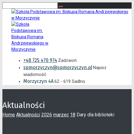
+48 725 470 974
Zadzwoń
spmorzyczyn@spmorzyczyn.pl
Napisz
wiadomość
Morzyczyn 4A
62 - 619 Sadlno
Aktualności
Home
Aktualności
2026
marzec
18
Dary dla biblioteki