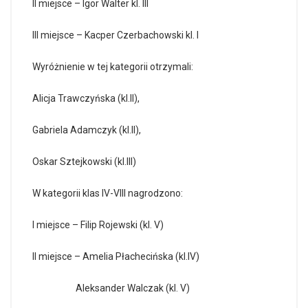
II miejsce – Igor Walter kl. III
III miejsce – Kacper Czerbachowski kl. I
Wyróżnienie w tej kategorii otrzymali:
Alicja Trawczyńska (kl.II),
Gabriela Adamczyk (kl.II),
Oskar Sztejkowski (kl.III)
W kategorii klas IV-VIII nagrodzono:
I miejsce – Filip Rojewski (kl. V)
II miejsce – Amelia Płachecińska (kl.IV)
Aleksander Walczak (kl. V)