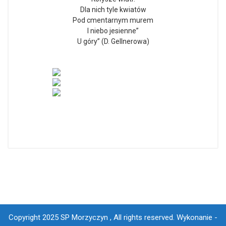
Dla nich tyle kwiatów
Pod cmentarnym murem
I niebo jesienne”
U góry” (D. Gellnerowa)
Copyright 2025 SP Morzyczyn , All rights reserved.
Wykonanie -