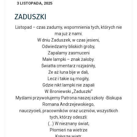
3 LISTOPADA, 2025
ZADUSZKI
Listopad – czas zadumy, wspomnienia tych, których nie
ma już z nami.
W dniu Zaduszek, w czas jesieni,
Odwiedzamy bliskich groby,
Zapalamy zasmuceni
Małe lampki – znak żałoby.
Światła cmentarz rozjaśniły,
Że aż łuna bije w dali,
Lecz i takie są mogiły,
Gdzie nikt lampki nie zapali
W. Broniewski „Zaduszki”
Myślami przywołujemy Patrona naszej szkoły -Biskupa
Romana Andrzejewskiego,
nauczycieli, pracowników oraz uczniów, wszystkich
tych, którzy odeszli:
(…) W nieznany świat,
Płomień na wietrze
Kołysze wiatr.