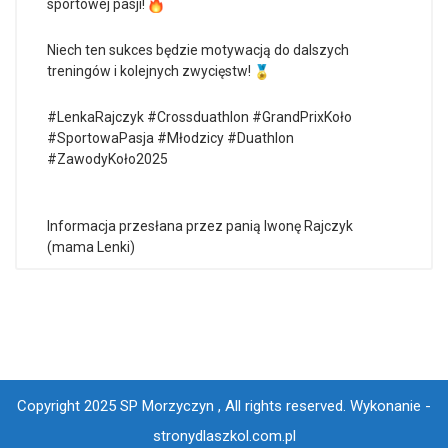
sportowej pasji!
Niech ten sukces będzie motywacją do dalszych
treningów i kolejnych zwycięstw!
#LenkaRajczyk #Crossduathlon #GrandPrixKoło
#SportowaPasja #Młodzicy #Duathlon
#ZawodyKoło2025
Informacja przesłana przez panią Iwonę Rajczyk
(mama Lenki)
Copyright 2025 SP Morzyczyn , All rights reserved.
Wykonanie -
stronydlaszkol.com.pl